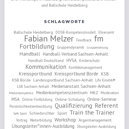
und Ballschule Heidelberg
SCHLAGWORTE
Ballschule Heidelberg
DOSB-Kompetenzmodell
Ehrenamt
Fabian Melzer
fm
Feedback
Fortbildung
Gruppendynamik
Gruppenleitung
Handball
Handball-Verband Sachsen-Anhalt
HVSA
Handball Deutschland
Kinderschutz
Kommunikation
Konfliktmanagement
Kreissportbund
Kreissportbund Börde
KSB
KSB Börde
Landessportbund Sachsen-Anhalt
Life Kinetik®
Medienanstalt Sachsen-Anhalt
LSB Sachsen-Anhalt
Medienkompetenzzentrum
MKZ
Moderation
Medienkompetenz
MSA
Online-Seminar
Online-Schulung
Online-Fortbildung
Qualifizierung
Referent
Persönlichkeitsentwicklung
Train the Trainer
Schiedsrichter
Sport
Safe Sport
Workshop
Ärgermanagement
Vortrag
Weiterbildung
Übungsleiter*innen-Ausbildung
Übungsleiter-Ausbildung