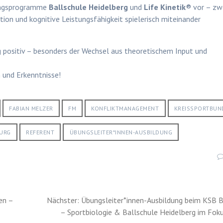
ningsprogramme
Ballschule Heidelberg
und
Life Kinetik
® vor – zw
ion und kognitive Leistungsfähigkeit spielerisch miteinander
positiv – besonders der Wechsel aus theoretischem Input und
 und Erkenntnisse!
FABIAN MELZER
FM
KONFLIKTMANAGEMENT
KREISSPORTBUN
URG
REFERENT
ÜBUNGSLEITER*INNEN-AUSBILDUNG
Nächster
en –
Nächster:
Übungsleiter*innen-Ausbildung beim KSB 
Beitrag:
– Sportbiologie & Ballschule Heidelberg im Fok