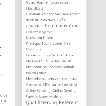
Gruppendynamik
ei
Gruppenleitung
Handball
Handball-Verband Sachsen-Anhalt
HVSA
Handball Deutschland
Kommunikation
Kinderschutz
Konfliktmanagement
Kreissportbund
Kreissportbund Börde
KSB
KSB Börde
D
Landessportbund Sachsen-Anhalt
Life Kinetik®
LSB Sachsen-Anhalt
Medienanstalt Sachsen-Anhalt
Medienkompetenz
0
Medienkompetenzzentrum
MKZ
MSA
Moderation
Online-Fortbildung
Online-Seminar
Online-Schulung
Börde
Persönlichkeitsentwicklung
us
Qualifizierung
Referent