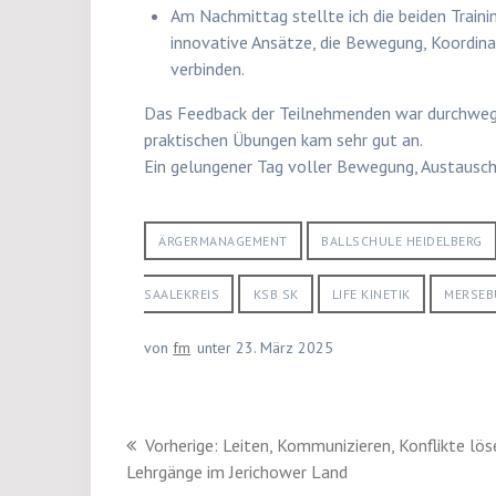
Am Nachmittag stellte ich die beiden Trai
innovative Ansätze, die Bewegung, Koordinat
verbinden.
Das Feedback der Teilnehmenden war durchweg 
praktischen Übungen kam sehr gut an.
Ein gelungener Tag voller Bewegung, Austausch
ÄRGERMANAGEMENT
BALLSCHULE HEIDELBERG
SAALEKREIS
KSB SK
LIFE KINETIK
MERSEB
von
fm
unter 23. März 2025
Beitragsnavigation
Vorheriger
Vorherige:
Leiten, Kommunizieren, Konflikte lös
Beitrag:
Lehrgänge im Jerichower Land