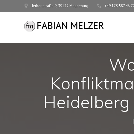
Zum
Herbartstraße 9, 39122 Magdeburg
+49 173 587 46 7
Inhalt
springen
Wo
Konfliktm
Heidelberg 